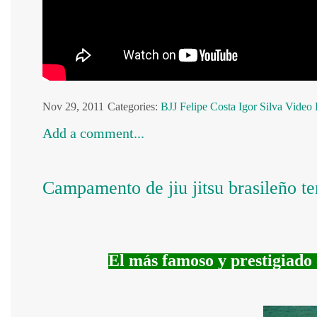
Nov 29, 2011
Categories:
BJJ
Felipe Costa
Igor Silva
Video 
Add a comment...
Campamento de jiu jitsu brasileñ
El más famoso y prestigiado 