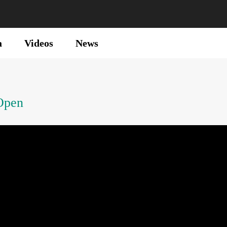
a
Videos
News
 Open