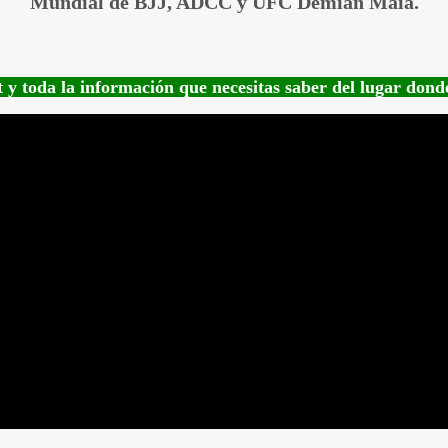
Mundial de BJJ, ADCC y UFC Demian Maia.
t y toda la información que necesitas saber del lugar dond