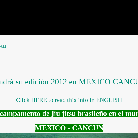
BJJ
o tendrá su edición 2012 en MEXICO CAN
Click HERE to read this info in ENGLISH
campamento de jiu jitsu brasileño en el mu
MEXICO - CANCUN