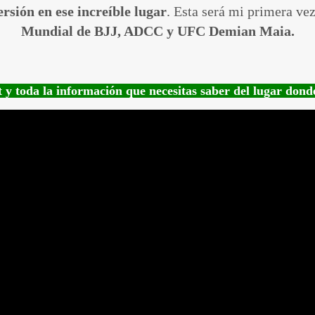
rsión en ese increíble lugar
. Esta será mi primera ve
Mundial de BJJ, ADCC y UFC Demian Maia.
t y toda la información que necesitas saber del lugar dond