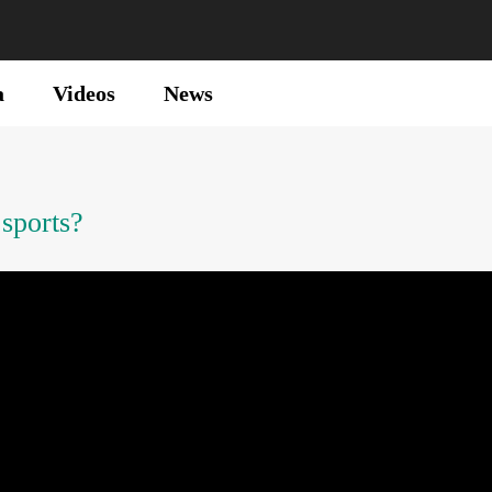
a
Videos
News
sports?