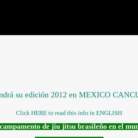
o tendrá su edición 2012 en MEXICO CAN
Click HERE to read this info in ENGLISH
campamento de jiu jitsu brasileño en el mu