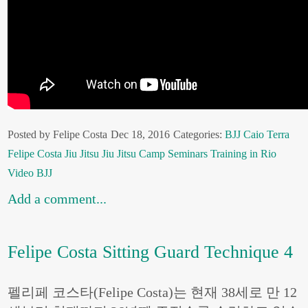
Posted by Felipe Costa
Dec 18, 2016
Categories:
BJJ
Caio Terra
Felipe Costa
Jiu Jitsu
Jiu Jitsu Camp
Seminars
Training in Rio
Video BJJ
Add a comment...
Felipe Costa Sitting Guard Technique 4
펠리페 코스타(Felipe Costa)는 현재 38세로 만 12