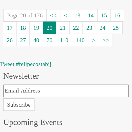
Page 20 of 176
<<
<
13
14
15
16
17
18
19
20
21
22
23
24
25
26
27
40
70
110
140
>
>>
Tweet #felipecostabjj
Newsletter
Upcoming Events