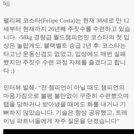
bjj
펠리페 코스타(Felipe Costa)는 현재 38세로 만 12
세부터 현재까지 26년째 주짓수를 수련하고 있습
니다. -58kg 경량급 월드챔피언인 코스타의 첫 입
상은 놀랍게도, 블랙벨트 승급 2년 후. 코스타는
타고난 운동신경도 없었고, 입상에도 매번 실패
했지만 주짓수 수련 과정 자체를 즐겼다고 합니
다 :)
인터뷰 발췌- “전 챔피언이 아닐 때도 챔피언의
마음가짐으로 불평 불만없이 꾸준히 수련했으며
탭을 당하거나 받아냈을 때에도 화를 내거나 기
뻐하지 않았습니다. 기술은 항상 공유했고, 트레
이닝 파트너들에게 자주 질문을 던졌습니다"