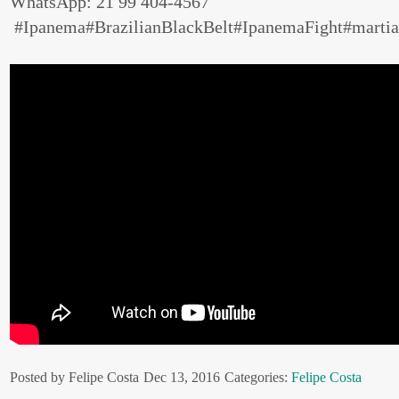
WhatsApp: 21 99 404-4567
#Ipanema
#BrazilianBlackBelt
#IpanemaFight
#martia
Posted by Felipe Costa
Dec 13, 2016
Categories:
Felipe Costa