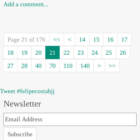
Add a comment...
Page 21 of 176
<<
<
14
15
16
17
18
19
20
21
22
23
24
25
26
27
28
40
70
110
140
>
>>
Tweet #felipecostabjj
Newsletter