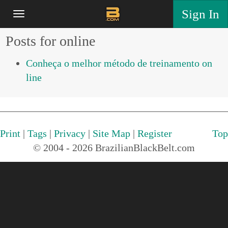
Sign In
Posts for online
Conheça o melhor método de treinamento on
line
Print
|
Tags
|
Privacy
|
Site Map
|
Register
Top
© 2004 - 2026 BrazilianBlackBelt.com