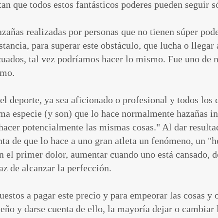
tan que todos estos fantásticos poderes pueden seguir só
zañas realizadas por personas que no tienen súper pode
stancia, para superar este obstáculo, que lucha o llegar 
cuados, tal vez podríamos hacer lo mismo. Fue uno de nu
smo.
 el deporte, ya sea aficionado o profesional y todos los
sma especie (y son) que lo hace normalmente hazañas incr
hacer potencialmente las mismas cosas." Al dar resulta
nta de que lo hace a uno gran atleta un fenómeno, un "h
 en el primer dolor, aumentar cuando uno está cansado, 
az de alcanzar la perfección.
stos a pagar este precio y para empeorar las cosas y o
eño y darse cuenta de ello, la mayoría dejar o cambiar l