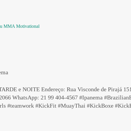
su
MMA
Motivational
nema
E e NOITE Endereço: Rua Visconde de Pirajá 151/20
-2066 WhatsApp: 21 99 404-4567 #Ipanema #BrazilianB
irls #teamwork #KickFit #MuayThai #KickBoxe #Kick