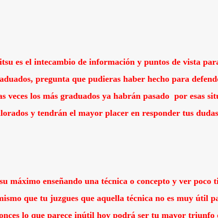
itsu es el intecambio de información y puntos de vista para
raduados, pregunta que pudieras haber hecho para defend
as veces los más graduados ya habrán pasado por esas sit
alorados y tendrán el mayor placer en responder tus dudas
 su máximo enseñando una técnica o concepto y ver poco t
mismo que tu juzgues que aquella técnica no es muy útil p
tonces lo que parece inútil hoy podrá ser tu mayor triunfo