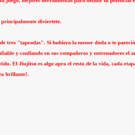
 tu juego, mejores herramientas para definir tu potencial e
 principalmente diviertete.
 tres "tapeadas". Si hubiera la menor duda o te pareció 
nfiable y confiando en sus compañeros y entrenadores el a
ntido. El Jiujitsu es algo apra el resto de la vida, cada et
a brillante!.