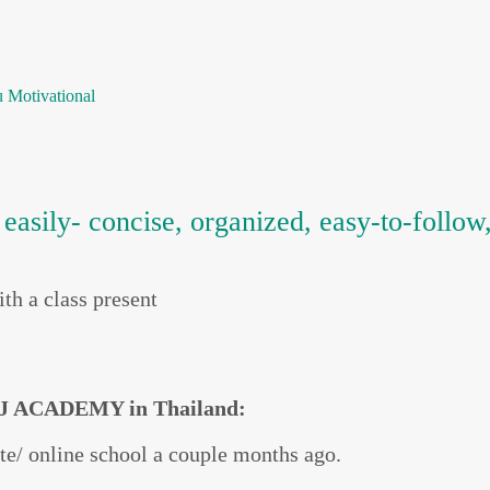
u
Motivational
asily- concise, organized, easy-to-follow, 
th a class present
JJ ACADEMY in Thailand:
te/ online school a couple months ago.