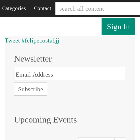
Categories
Contact
Sign In
Tweet #felipecostabjj
Newsletter
Upcoming Events