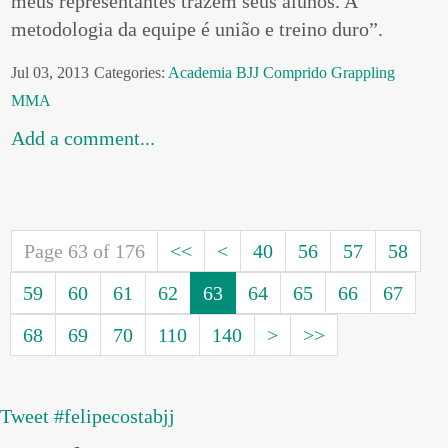
meus representantes trazem seus alunos. A
metodologia da equipe é união e treino duro”.
Jul 03, 2013
Categories:
Academia
BJJ
Comprido
Grappling
MMA
Add a comment...
Page 63 of 176
<<
<
40
56
57
58
59
60
61
62
63
64
65
66
67
68
69
70
110
140
>
>>
Tweet #felipecostabjj