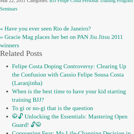
Mar 22, 2011
Categories:
BJJ
Felipe Costa
Personal Training Program
Seminars
« Have you ever seen Rio de Janeiro?
» Gracie Mag places her bet on PAN Jiu Jitsu 2011
winners
Related Posts
Felipe Costa Doping Controversy: Clearing Up
the Confusion with Cassio Felipe Sousa Costa
(Laranjinha)
When is the best time to have your kid starting
training BJJ?
To gi or no-gi that is the question
🥋🔓 Unlocking the Essentials: Mastering Open
Guard! 🔓🥋
Conquering Fear: My Life-Changing Decision in